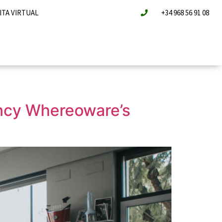
ITA VIRTUAL
+34 968 56 91 08
ency Whereoware’s